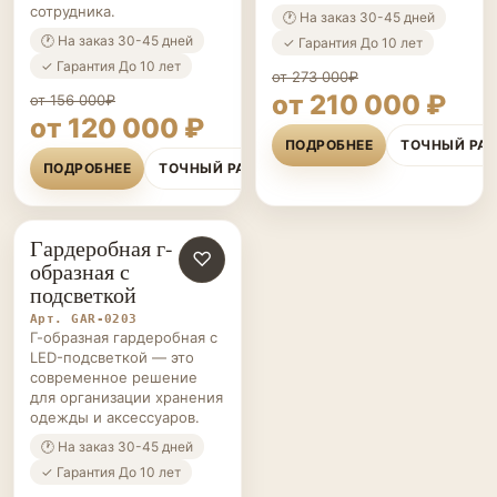
сотрудника.
🕐 На заказ 30-45 дней
🕐 На заказ 30-45 дней
✓ Гарантия До 10 лет
✓ Гарантия До 10 лет
от 273 000₽
от 210 000 ₽
от 156 000₽
от 120 000 ₽
ПОДРОБНЕЕ
ТОЧНЫЙ РА
ПОДРОБНЕЕ
ТОЧНЫЙ РАСЧЁТ
Гардеробная г-
ГАРДЕРОБНЫЕ НА ЗАКАЗ
♡
образная с
подсветкой
Арт. GAR-0203
Г-образная гардеробная с
LED-подсветкой — это
современное решение
для организации хранения
одежды и аксессуаров.
🕐 На заказ 30-45 дней
✓ Гарантия До 10 лет