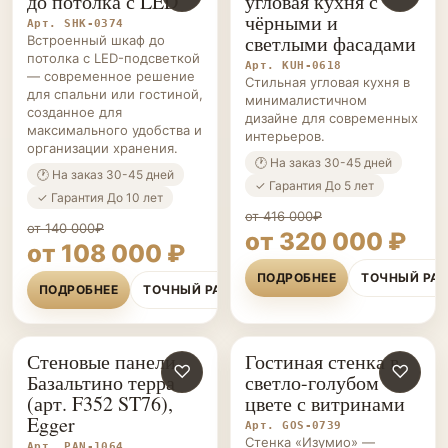
до потолка с LED
угловая кухня с
чёрными и
Арт. SHK-0374
светлыми фасадами
Встроенный шкаф до
потолка с LED-подсветкой
Арт. KUH-0618
— современное решение
Стильная угловая кухня в
для спальни или гостиной,
минималистичном
созданное для
дизайне для современных
максимального удобства и
интерьеров.
организации хранения.
🕐 На заказ 30-45 дней
🕐 На заказ 30-45 дней
✓ Гарантия До 5 лет
✓ Гарантия До 10 лет
от 416 000₽
от 140 000₽
от 320 000 ₽
от 108 000 ₽
ПОДРОБНЕЕ
ТОЧНЫЙ РА
ПОДРОБНЕЕ
ТОЧНЫЙ РАСЧЁТ
Стеновые панели
Гостиная стенка в
СТЕНОВЫЕ
♡
ГОСТИНЫЕ НА ЗАКАЗ
♡
Базальтино терра
светло-голубом
ПАНЕЛИ НА ЗАКАЗ
(арт. F352 ST76),
цвете с витринами
Egger
Арт. GOS-0739
Стенка «Изумио» —
Арт. PAN-1064