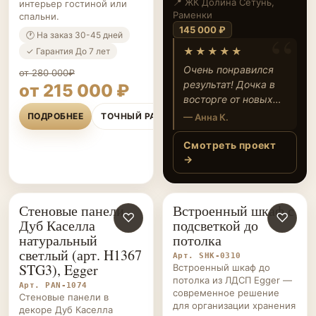
органайзером
📍 ЖК Headliner,
интерьер гостиной или
Пресненский район
спальни.
хранения
270 000 ₽
🕐 На заказ 30-45 дней
★★★★★
✓ Гарантия До 7 лет
Очень довольна
от 280 000₽
результатом: всё
от 215 000 ₽
продумано до
мелочей и
ПОДРОБНЕЕ
ТОЧНЫЙ РАСЧЁТ
— Ирина К.
соответствует нашим
пожеланиям. Дочь
Смотреть проект
теперь с
→
удовольствием
учится и занимается
своими делами в
Стеновые панели
Встроенный шкаф с
СТЕНОВЫЕ
♡
ШКАФЫ НА ЗАКАЗ
♡
новой комнате.
Дуб Каселла
подсветкой до
ПАНЕЛИ НА ЗАКАЗ
натуральный
потолка
светлый (арт. H1367
Арт. SHK-0310
STG3), Egger
Встроенный шкаф до
потолка из ЛДСП Egger —
Арт. PAN-1074
современное решение
Стеновые панели в
для организации хранения
декоре Дуб Каселла