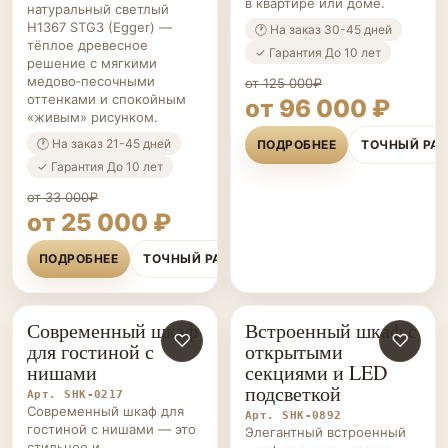
в квартире или доме.
натуральный светлый
H1367 STG3 (Egger) —
🕐 На заказ 30-45 дней
тёплое древесное
✓ Гарантия До 10 лет
решение с мягкими
медово‑песочными
от 125 000₽
оттенками и спокойным
от 96 000 ₽
«живым» рисунком.
🕐 На заказ 21-45 дней
ПОДРОБНЕЕ
ТОЧНЫЙ РА
✓ Гарантия До 10 лет
от 33 000₽
от 25 000 ₽
ПОДРОБНЕЕ
ТОЧНЫЙ РАСЧЁТ
Современный шкаф
Встроенный шкаф с
ШКАФЫ НА ЗАКАЗ
♡
ШКАФЫ НА ЗАКАЗ
♡
для гостиной с
открытыми
нишами
секциями и LED
подсветкой
Арт. SHK-0217
Современный шкаф для
Арт. SHK-0892
гостиной с нишами — это
Элегантный встроенный
стильное и