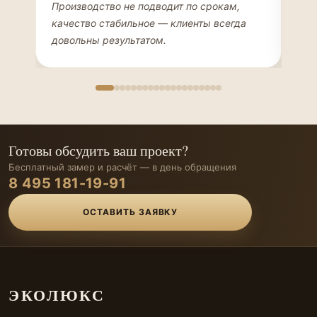
ДИЗАЙНЕР ИНТЕРЬЕРОВ
ЧАС
Производство не подводит по срокам,
Мен
качество стабильное — клиенты всегда
мон
довольны результатом.
иде
Готовы обсудить ваш проект?
Бесплатный замер и расчёт — в день обращения
8 495 181-19-91
ОСТАВИТЬ ЗАЯВКУ
ЭКОЛЮКС