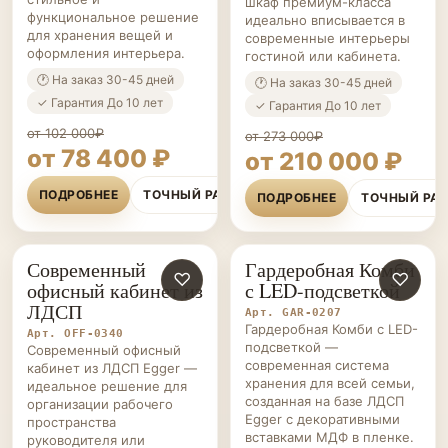
шкаф премиум-класса
функциональное решение
идеально вписывается в
для хранения вещей и
современные интерьеры
оформления интерьера.
гостиной или кабинета.
🕐 На заказ 30-45 дней
🕐 На заказ 30-45 дней
✓ Гарантия До 10 лет
✓ Гарантия До 10 лет
от 102 000₽
от 273 000₽
от 78 400 ₽
от 210 000 ₽
ПОДРОБНЕЕ
ТОЧНЫЙ РАСЧЁТ
ПОДРОБНЕЕ
ТОЧНЫЙ РА
Современный
Гардеробная Комби
ОФИСНАЯ
♡
ГАРДЕРОБНЫЕ НА ЗАКАЗ
♡
офисный кабинет из
с LED-подсветкой
МЕБЕЛЬ НА ЗАКАЗ
ЛДСП
Арт. GAR-0207
Гардеробная Комби с LED-
Арт. OFF-0340
подсветкой —
Современный офисный
современная система
кабинет из ЛДСП Egger —
хранения для всей семьи,
идеальное решение для
созданная на базе ЛДСП
организации рабочего
Egger с декоративными
пространства
вставками МДФ в пленке.
руководителя или