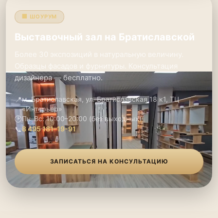
🏢 ШОУРУМ
Выставочный зал на Братиславской
Более 30 экспозиций в натуральную величину.
Образцы фасадов и фурнитуры. Консультация
дизайнера — бесплатно.
📍
м. Братиславская, ул. Братиславская 18 к1, ТЦ
«Интерьер»
🕑
Пн–Вс: 10:00–20:00 (без выходных)
📞
8 495 181-19-91
ЗАПИСАТЬСЯ НА КОНСУЛЬТАЦИЮ