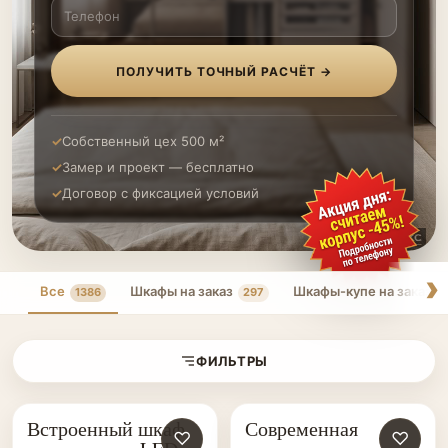
ПОЛУЧИТЬ ТОЧНЫЙ РАСЧЁТ →
Собственный цех 500 м²
Замер и проект — бесплатно
Договор с фиксацией условий
Все
Шкафы на заказ
Шкафы-купе на заказ
1386
297
ФИЛЬТРЫ
Встроенный шкаф
Современная
ШКАФЫ НА ЗАКАЗ
♡
КУХНИ НА ЗАКАЗ
♡