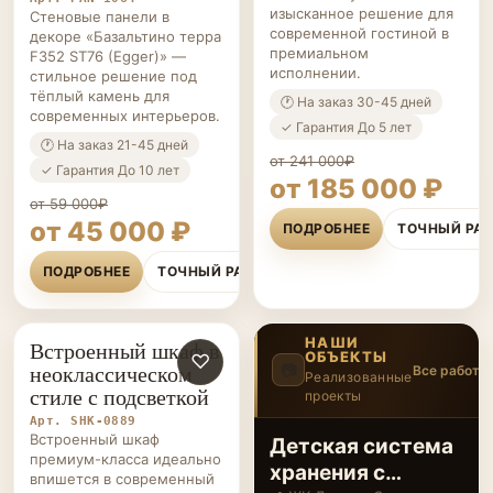
изысканное решение для
Стеновые панели в
современной гостиной в
декоре «Базальтино терра
премиальном
F352 ST76 (Egger)» —
исполнении.
стильное решение под
тёплый камень для
🕐 На заказ 30-45 дней
современных интерьеров.
✓ Гарантия До 5 лет
🕐 На заказ 21-45 дней
от 241 000₽
✓ Гарантия До 10 лет
от 185 000 ₽
от 59 000₽
от 45 000 ₽
ПОДРОБНЕЕ
ТОЧНЫЙ РА
ПОДРОБНЕЕ
ТОЧНЫЙ РАСЧЁТ
НАШИ
Встроенный шкаф в
ОБЪЕКТЫ
ШКАФЫ НА ЗАКАЗ
♡
неоклассическом
📷
Все работы
Реализованные
стиле с подсветкой
проекты
6
/20
‹
›
Арт. SHK-0889
Встроенный шкаф
Детская с
премиум-класса идеально
рабочей зоной и
впишется в современный