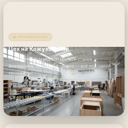
🏭 ПРОИЗВОДСТВО
Цех на Кожуховской
Собственный завод 500 м². ЧПУ-станки,
фрезеровка, покраска и сборка — всё под одной
крышей.
📍
м. Кожуховская, 2-й Южнопортовый пр. 26
🕑
Пн–Пт: 9:00–18:00 (по предварительной записи)
📞
8 495 181-19-91