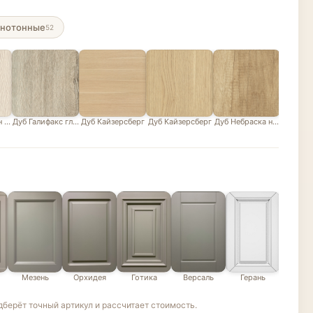
нотонные
52
н белый
Дуб Галифакс глазурованный песочно-серый
Дуб Кайзерсберг
Дуб Кайзерсберг
Дуб Небраска натуральны
Дуб В
Мезень
Орхидея
Готика
Версаль
Герань
Эде
берёт точный артикул и рассчитает стоимость.