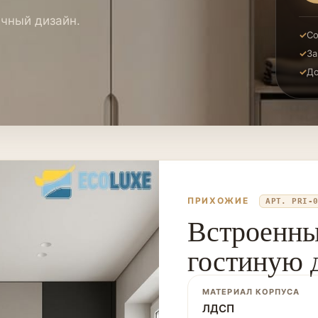
ичный дизайн.
Со
За
До
ПРИХОЖИЕ
АРТ. PRI-
Встроенны
гостиную 
МАТЕРИАЛ КОРПУСА
ЛДСП