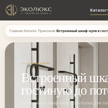
Каталог
Главная
›
Каталог
›
Прихожие
›
Встроенный шкаф-купе в гос
ПРИХОЖИЕ
Встроенный шка
гостиную до пот
Встроенный шкаф-купе до потолка для го