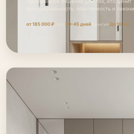
современное решение для тех, кто ценит
функциональность, практичность и лакон
от 185 000 ₽
30-45 дней
До 10 лет
Срок:
Гарантия: