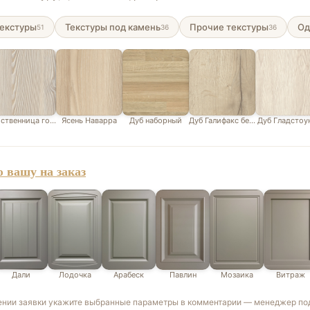
екстуры
Текстуры под камень
Прочие текстуры
Од
51
36
36
ственница горная белая
Ясень Наварра
Дуб наборный
Дуб Галифакс белый
Дуб Гладстоу
 вашу на заказ
Дали
Лодочка
Арабеск
Павлин
Мозаика
Витраж
ении заявки укажите выбранные параметры в комментарии — менеджер под