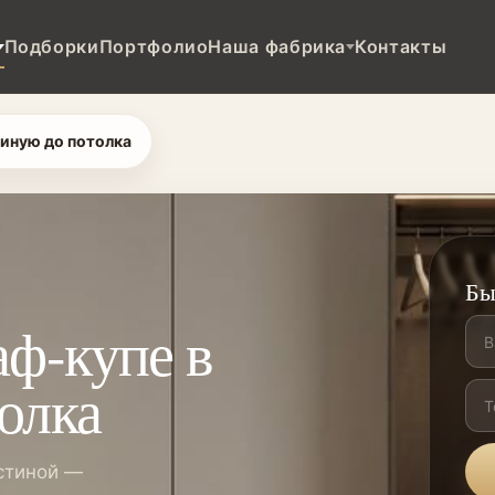
Подборки
Портфолио
Наша фабрика
Контакты
тиную до потолка
Бы
ф-купе в
олка
стиной —