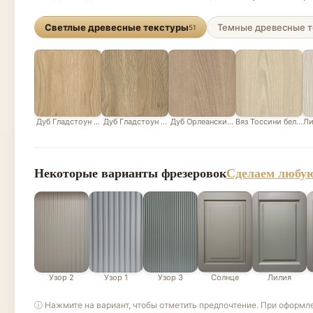
Светлые древесные текстуры
Темные древесные т
51
Дуб Гладстоун песочный
Дуб Гладстоун серо-бежевый
Дуб Орлеанский песочно-бежевый
Вяз Тоссини белый
Ли
Некоторые варианты фрезеровок
Сделаем любую
Узор 2
Узор 1
Узор 3
Солнце
Лилия
ⓘ Нажмите на вариант, чтобы отметить предпочтение. При оформл