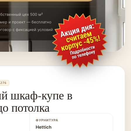
бственный цех 500 м²
мер и проект — бесплатно
говор с фиксацией условий
0276
й шкаф-купе в
до потолка
ФУРНИТУРА
Hettich