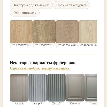
Текстуры под камень
Прочие текстуры
36
36
Однотонные
52
Дуб Гладстоун песочный
Дуб Гладстоун серо-бежевый
Дуб Орлеанский песочно-бежевый
Вяз Тоссини белый
Лис
Некоторые варианты фрезеровок
Сделаем любую вашу на заказ
Узор 2
Узор 1
Узор 3
Солнце
Лилия