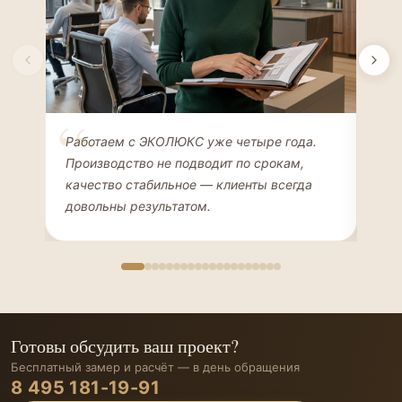
Елена Соколова
Ан
Работаем с ЭКОЛЮКС уже четыре года.
Сде
ДИЗАЙНЕР ИНТЕРЬЕРОВ
ЧАС
Производство не подводит по срокам,
Мен
качество стабильное — клиенты всегда
мон
довольны результатом.
иде
Готовы обсудить ваш проект?
Бесплатный замер и расчёт — в день обращения
8 495 181-19-91