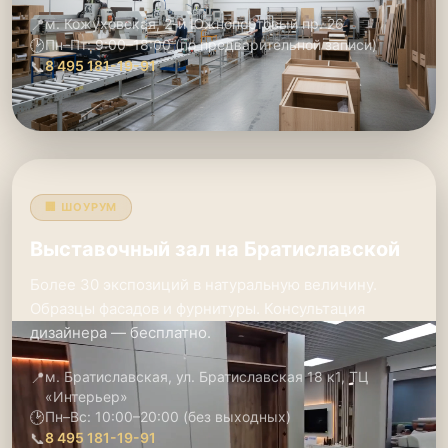
📍
м. Кожуховская, 2-й Южнопортовый пр. 26
🕑
Пн–Пт: 9:00–18:00 (по предварительной записи)
📞
8 495 181-19-91
🏢 ШОУРУМ
Выставочный зал на Братиславской
Более 30 экспозиций в натуральную величину.
Образцы фасадов и фурнитуры. Консультация
дизайнера — бесплатно.
📍
м. Братиславская, ул. Братиславская 18 к1, ТЦ
«Интерьер»
🕑
Пн–Вс: 10:00–20:00 (без выходных)
📞
8 495 181-19-91