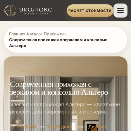
РАСЧЕТ СТОИМОСТИ
Главная
›
Каталог
›
Прихожие
›
Современная прихожая с зеркалом и консолью
Альгеро
ПРИХОЖИЕ
Современная прихожая с
зеркалом и консолью Альгеро
Элегантная прихожая Альгеро — идеальное
решение для современных интерьеров.
от 179 000 ₽
30-45 дней
До 5 лет
Срок:
Гарантия: