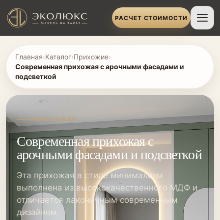
РАСЧЕТ СТОИМОСТИ
Главная
›
Каталог
›
Прихожие
›
Современная прихожая с арочными фасадами и
подсветкой
ПРИХОЖИЕ
Современная прихожая с
арочными фасадами и подсветкой
Эта прихожая в стиле минимализм
выполнена из высококачественного МДФ и
отличается лаконичным современным
дизайном.