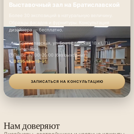
Выставочный зал на Братиславской
Более 30 экспозиций в натуральную величину.
Образцы фасадов и фурнитуры. Консультация
дизайнера — бесплатно.
📍
м. Братиславская, ул. Братиславская 18 к1, ТЦ
«Интерьер»
🕑
Пн–Вс: 10:00–20:00 (без выходных)
📞
8 495 181-19-91
ЗАПИСАТЬСЯ НА КОНСУЛЬТАЦИЮ
Нам доверяют