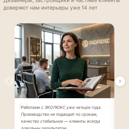
Дизайнеры, застройщики и частные клиенты
доверяют нам интерьеры уже 14 лет
Елена Соколова
Ан
Работаем с ЭКОЛЮКС уже четыре года.
Сде
ДИЗАЙНЕР ИНТЕРЬЕРОВ
ЧАС
Производство не подводит по срокам,
Мен
качество стабильное — клиенты всегда
мон
довольны результатом.
иде