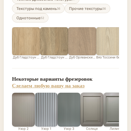
Текстуры под камень
Прочие текстуры
36
36
Однотонные
52
Дуб Гладстоун песочный
Дуб Гладстоун серо-бежевый
Дуб Орлеанский песочно-бежевый
Вяз Тоссини белый
Лис
Некоторые варианты фрезеровок
Сделаем любую вашу на заказ
Узор 2
Узор 1
Узор 3
Солнце
Лилия