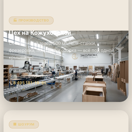
🏭 ПРОИЗВОДСТВО
Цех на Кожуховской
Собственный завод 500 м². ЧПУ-станки,
фрезеровка, покраска и сборка — всё под одной
крышей.
📍
м. Кожуховская, 2-й Южнопортовый пр. 26
🕑
Пн–Пт: 9:00–18:00 (по предварительной записи)
📞
8 495 181-19-91
🏢 ШОУРУМ