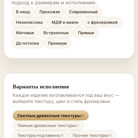
подход к размерам и исполнению.
В нишу
Прихожая
Современный
Неоклассика
МДФ в эмали
с фрезеровкой
Матовые
Встроенные
Прямые
До потолка
Премиум
Варианты исполнения
Каждое изделие изготавливается под ваш вкус —
выберите текстуру, цвет и стиль фрезеровки
Светлые древесные текстуры
51
Темные древесные текстуры
51
Текстуры под камень
Прочие текстуры
36
36