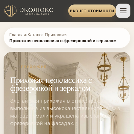
РАСЧЕТ СТОИМОСТИ
Главная
›
Каталог
›
Прихожие
›
Прихожая неоклассика с фрезеровкой и зеркалом
ПРИХОЖИЕ
Прихожая неоклассика с
фрезеровкой и зеркалом
Элегантная прихожая в стиле неоклассика
выполнена из высококачественного МДФ в
матовой эмали и украшена изысканной
фрезеровкой на фасадах.