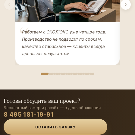
Елена Соколова
Ан
Работаем с ЭКОЛЮКС уже четыре года.
Сде
ДИЗАЙНЕР ИНТЕРЬЕРОВ
ЧАС
Производство не подводит по срокам,
Мен
качество стабильное — клиенты всегда
мон
довольны результатом.
иде
Готовы обсудить ваш проект?
Бесплатный замер и расчёт — в день обращения
8 495 181-19-91
ОСТАВИТЬ ЗАЯВКУ