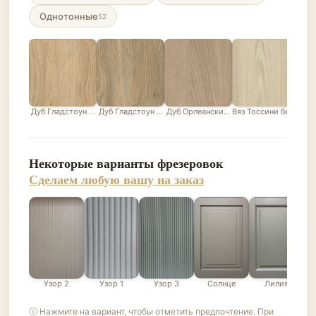
Однотонные
52
Дуб Гладстоун песочный
Дуб Гладстоун серо-бежевый
Дуб Орлеанский песочно-бежевый
Вяз Тоссини белый
Лис
Некоторые варианты фрезеровок
Сделаем любую вашу на заказ
Узор 2
Узор 1
Узор 3
Солнце
Лилия
ⓘ Нажмите на вариант, чтобы отметить предпочтение. При