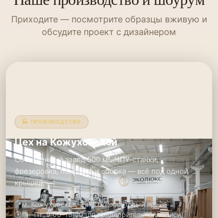
Приходите — посмотрите образцы вживую и
обсудите проект с дизайнером
🏭 ПРОИЗВОДСТВО
Цех на Кожуховской
Собственный завод 500 м². ЧПУ-станки,
фрезеровка, покраска и сборка — всё под одной
крышей.
📍
м. Кожуховская, 2-й Южнопортовый пр. 26
🕑
Пн–Пт: 9:00–18:00 (по предварительной записи)