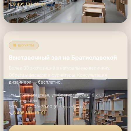
📞
8 495 181-19-91
🏢 ШОУРУМ
Выставочный зал на Братиславской
Более 30 экспозиций в натуральную величину.
Образцы фасадов и фурнитуры. Консультация
дизайнера — бесплатно.
📍
м. Братиславская, ул. Братиславская 18 к1, ТЦ
«Интерьер»
🕑
Пн–Вс: 10:00–20:00 (без выходных)
📞
8 495 181-19-91