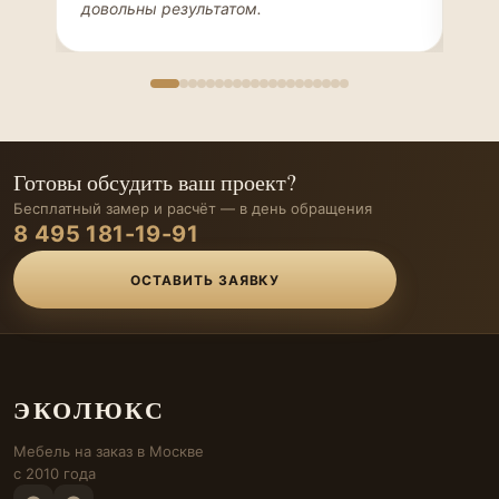
довольны результатом.
иде
Готовы обсудить ваш проект?
Бесплатный замер и расчёт — в день обращения
8 495 181-19-91
ОСТАВИТЬ ЗАЯВКУ
ЭКОЛЮКС
Мебель на заказ в Москве
с 2010 года