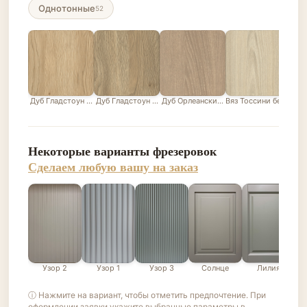
Однотонные
52
Дуб Гладстоун песочный
Дуб Гладстоун серо-бежевый
Дуб Орлеанский песочно-бежевый
Вяз Тоссини белый
Лис
Некоторые варианты фрезеровок
Сделаем любую вашу на заказ
Узор 2
Узор 1
Узор 3
Солнце
Лилия
ⓘ Нажмите на вариант, чтобы отметить предпочтение. При
оформлении заявки укажите выбранные параметры в