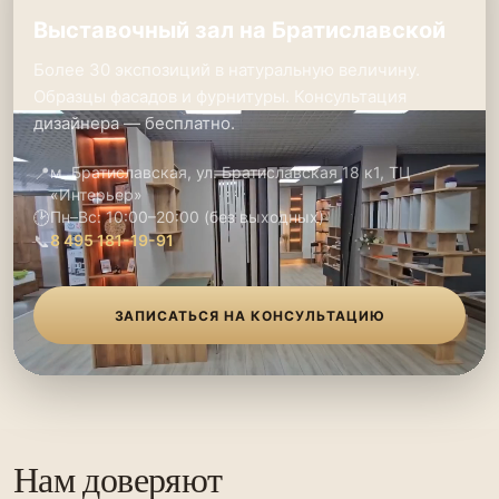
Выставочный зал на Братиславской
Более 30 экспозиций в натуральную величину.
Образцы фасадов и фурнитуры. Консультация
дизайнера — бесплатно.
📍
м. Братиславская, ул. Братиславская 18 к1, ТЦ
«Интерьер»
🕑
Пн–Вс: 10:00–20:00 (без выходных)
📞
8 495 181-19-91
ЗАПИСАТЬСЯ НА КОНСУЛЬТАЦИЮ
Нам доверяют