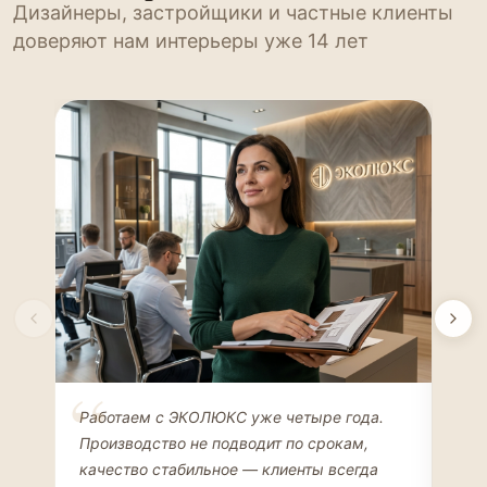
Дизайнеры, застройщики и частные клиенты
доверяют нам интерьеры уже 14 лет
Елена Соколова
Ан
Работаем с ЭКОЛЮКС уже четыре года.
Сде
ДИЗАЙНЕР ИНТЕРЬЕРОВ
ЧАС
Производство не подводит по срокам,
Мен
качество стабильное — клиенты всегда
мон