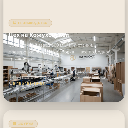
🏭 ПРОИЗВОДСТВО
Цех на Кожуховской
Собственный завод 500 м². ЧПУ-станки,
фрезеровка, покраска и сборка — всё под одной
крышей.
📍
м. Кожуховская, 2-й Южнопортовый пр. 26
🕑
Пн–Пт: 9:00–18:00 (по предварительной записи)
📞
8 495 181-19-91
🏢 ШОУРУМ