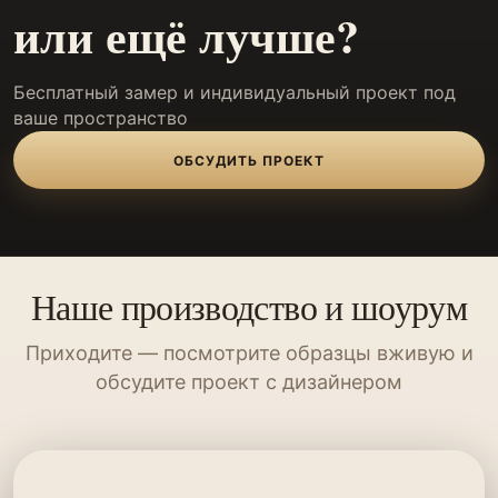
или ещё лучше?
Бесплатный замер и индивидуальный проект под
ваше пространство
ОБСУДИТЬ ПРОЕКТ
Наше производство и шоурум
Приходите — посмотрите образцы вживую и
обсудите проект с дизайнером